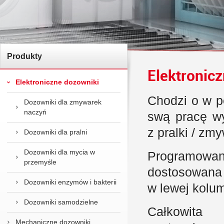
Produkty
Elektronic
Elektroniczne dozowniki
Chodzi o w p
Dozowniki dla zmywarek
naczyń
swą pracę wy
z pralki / zm
Dozowniki dla pralni
Dozowniki dla mycia w
Programowa
przemyśle
dostosowana w
Dozowniki enzymów i bakterii
w lewej kolum
Dozowniki samodzielne
Całkowita 
Mechaniczne dozowniki