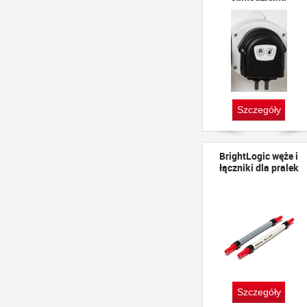
Szczegóły
BrightLogic węże i
łączniki dla pralek
Szczegóły